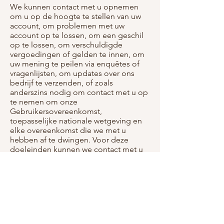
We kunnen contact met u opnemen
om u op de hoogte te stellen van uw
account, om problemen met uw
account op te lossen, om een geschil
op te lossen, om verschuldigde
vergoedingen of gelden te innen, om
uw mening te peilen via enquêtes of
vragenlijsten, om updates over ons
bedrijf te verzenden, of zoals
anderszins nodig om contact met u op
te nemen om onze
Gebruikersovereenkomst,
toepasselijke nationale wetgeving en
elke overeenkomst die we met u
hebben af te dwingen. Voor deze
doeleinden kunnen we contact met u
opnemen via e-mail, telefoon, sms-
berichten en post.
Als u niet meer wilt dat wij uw
gegevens verwerken, neem dan
contact met ons op via
info@thefoodbox.be