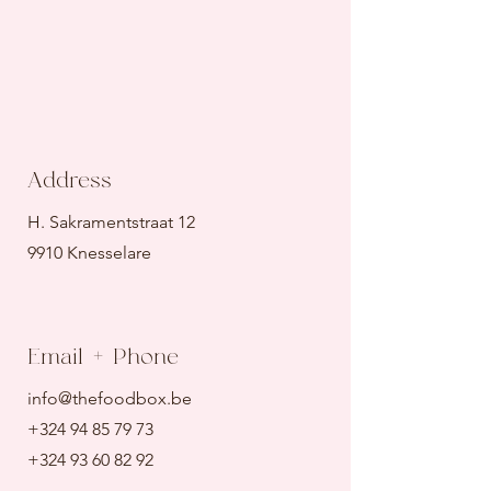
Address
H. Sakramentstraat 12
9910 Knesselare
Email + Phone
info@thefoodbox.be
+324 94 85 79 73
+324 93 60 82 92