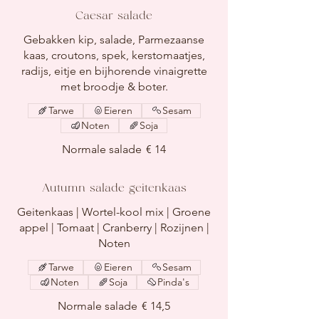
Caesar salade
Gebakken kip, salade, Parmezaanse
kaas, croutons, spek, kerstomaatjes,
radijs, eitje en bijhorende vinaigrette
met broodje & boter.
Tarwe
Eieren
Sesam
Noten
Soja
Normale salade
€ 14
Autumn salade geitenkaas
Geitenkaas | Wortel-kool mix | Groene
appel | Tomaat | Cranberry | Rozijnen |
Noten
Tarwe
Eieren
Sesam
Noten
Soja
Pinda's
Normale salade
€ 14,5