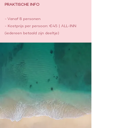
PRAKTISCHE INFO
- Vanaf 8 personen
- Kostprijs per persoon: €45 | ALL-INN
(iedereen betaald zijn deeltje)